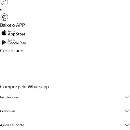
Baixe o APP
Certificado
Compre pelo Whatsapp
Institucional
Sobre A Marca
Franquias
Cashback
Trabalhe Conosco
Multimarcas
Ajuda e suporte
Venda Corporativa
Plano de Negócio