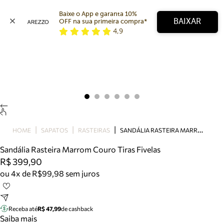
Baixe o App e garanta 10% 
BAIXAR
OFF na sua primeira compra* 
4,9
Arezzo
Favoritos
categorias sugeridas
Buscar produtos
Bota
Papete
Scarpin
Mocassim
Bolsa
S
ANDÁLIA RASTEIRA MARROM COURO TIRAS FIVELAS
HOME
SAPATOS
RASTEIRAS
Sapatilha
Sandália Rasteira Marrom Couro Tiras Fivelas
Tamanco
R$ 399,90
Tênis
ou 4x de R$99,98 sem juros
Mule
Rasteira
Precisa de ajuda?
Tire dúvidas sobre pedidos, devoluções e mais.
Receba até
R$ 47,99
de cashback
Saiba mais