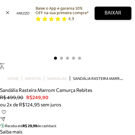
Baixe o App e garanta 10% 
BAIXAR
OFF na sua primeira compra* 
4,9
Arezzo
Favoritos
categorias sugeridas
Buscar produtos
Bota
Papete
Scarpin
Mocassim
Bolsa
S
ANDÁLIA RASTEIRA MARROM CAMURÇA REBITES
HOME
SAPATOS
SANDÁLIAS
Sapatilha
Sandália Rasteira Marrom Camurça Rebites
Tamanco
R$ 499,90
R$249,90
Tênis
ou 2x de R$124,95 sem juros
Mule
Rasteira
Precisa de ajuda?
Tire dúvidas sobre pedidos, devoluções e mais.
Receba até
R$ 29,99
de cashback
Saiba mais