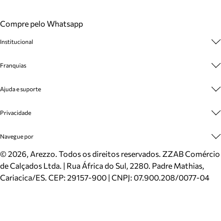
Compre pelo Whatsapp
Institucional
Sobre A Marca
Franquias
Cashback
Trabalhe Conosco
Multimarcas
Ajuda e suporte
Venda Corporativa
Plano de Negócio
Sustentabilidade
Seja Franqueado
Central de Atendimento
Privacidade
Mapa do Site
Cadastro
Benefícios
Entrega
Termos de Uso
Navegue por
Inverno
Meus Pedidos
Politica e Privacidade
Mundo Arezzo
Trocas e Devoluções
Sapatos
©
2026
, Arezzo. Todos os direitos reservados.
ZZAB Comércio
Cartão Presente
Bolsas
de Calçados Ltda. | Rua África do Sul, 2280. Padre Mathias,
Localizador de lojas
Scarpins
Cariacica/ES. CEP: 29157-900 | CNPJ: 07.900.208/0077-04
Sapatilhas
Mocassins
Tênis