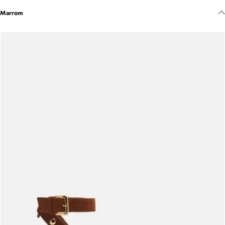
Meus pedidos
Marrom
Acompanhe seus pedidos e solicite devoluções.