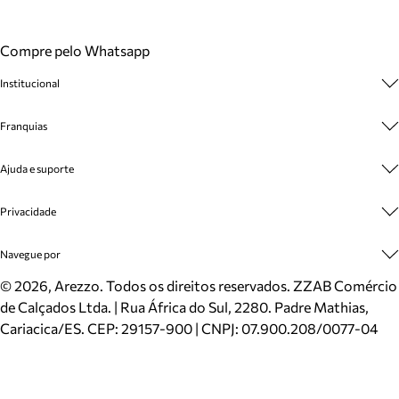
Compre pelo Whatsapp
Institucional
Sobre A Marca
Franquias
Cashback
Trabalhe Conosco
Multimarcas
Ajuda e suporte
Venda Corporativa
Plano de Negócio
Sustentabilidade
Seja Franqueado
Central de Atendimento
Privacidade
Mapa do Site
Cadastro
Benefícios
Entrega
Termos de Uso
Navegue por
Inverno
Meus Pedidos
Politica e Privacidade
Mundo Arezzo
Trocas e Devoluções
Sapatos
©
2026
, Arezzo. Todos os direitos reservados.
ZZAB Comércio
Cartão Presente
Bolsas
de Calçados Ltda. | Rua África do Sul, 2280. Padre Mathias,
Localizador de lojas
Scarpins
Cariacica/ES. CEP: 29157-900 | CNPJ: 07.900.208/0077-04
Sapatilhas
Mocassins
Tênis