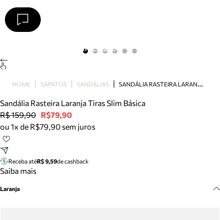
Arezzo
Favoritos
categorias sugeridas
Buscar produtos
Bota
S
ANDÁLIA RASTEIRA LARANJA TIRAS SLIM BÁSICA
HOME
SAPATOS
SANDÁLIAS
Papete
Scarpin
Sandália Rasteira Laranja Tiras Slim Básica
Mocassim
R$ 159,90
R$79,90
Bolsa
ou 1x de R$79,90 sem juros
Sapatilha
Tamanco
Tênis
Receba até
R$ 9,59
de cashback
Mule
Saiba mais
Rasteira
Laranja
Precisa de ajuda?
Tire dúvidas sobre pedidos, devoluções e mais.