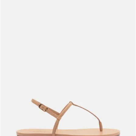
Meus pedidos
Acompanhe seus pedidos e solicite devoluções.