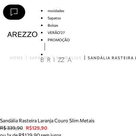
novidades
Sapatos
Bolsas
VERÃO'27
PROMOÇÃO
Arezzo
HOME
SAPATOS
SANDÁLIAS
Sandália Rasteira Laranja Couro Slim Metais
R$ 339,90
R$129,90
ou 1x de R$129,90 sem juros