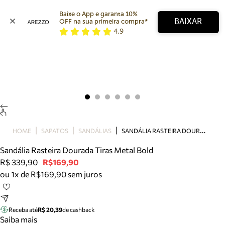
Baixe o App e garanta 10% 
BAIXAR
OFF na sua primeira compra* 
4,9
Arezzo
Favoritos
categorias sugeridas
Buscar produtos
Bota
Papete
Scarpin
Mocassim
Bolsa
S
ANDÁLIA RASTEIRA DOURADA TIRAS METAL BOLD
HOME
SAPATOS
SANDÁLIAS
Sapatilha
Sandália Rasteira Dourada Tiras Metal Bold
Tamanco
R$ 339,90
R$169,90
Tênis
ou 1x de R$169,90 sem juros
Mule
Rasteira
Precisa de ajuda?
Tire dúvidas sobre pedidos, devoluções e mais.
Receba até
R$ 20,39
de cashback
Saiba mais