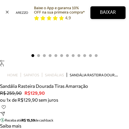
Baixe o App e garanta 10% 
BAIXAR
OFF na sua primeira compra* 
4,9
Arezzo
Favoritos
categorias sugeridas
Buscar produtos
Bota
Papete
Scarpin
Mocassim
Bolsa
S
ANDÁLIA RASTEIRA DOURADA TIRAS AMARRAÇÃO
HOME
SAPATOS
SANDÁLIAS
Sapatilha
Sandália Rasteira Dourada Tiras Amarração
Tamanco
R$ 259,90
R$129,90
Tênis
ou 1x de R$129,90 sem juros
Mule
Rasteira
Precisa de ajuda?
Tire dúvidas sobre pedidos, devoluções e mais.
Receba até
R$ 15,59
de cashback
Saiba mais