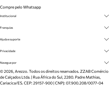
Compre pelo Whatsapp
Institucional
Sobre A Marca
Franquias
Cashback
Trabalhe Conosco
Multimarcas
Ajuda e suporte
Venda Corporativa
Plano de Negócio
Sustentabilidade
Seja Franqueado
Central de Atendimento
Privacidade
Mapa do Site
Cadastro
Benefícios
Entrega
Termos de Uso
Navegue por
Inverno
Meus Pedidos
Politica e Privacidade
Mundo Arezzo
Trocas e Devoluções
Sapatos
©
2026
, Arezzo. Todos os direitos reservados.
ZZAB Comércio
Cartão Presente
Bolsas
de Calçados Ltda. | Rua África do Sul, 2280. Padre Mathias,
Localizador de lojas
Scarpins
Cariacica/ES. CEP: 29157-900 | CNPJ: 07.900.208/0077-04
Sapatilhas
Mocassins
Tênis
Sandálias