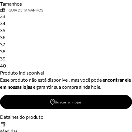
Tamanhos
Meus pedidos
GUIA DE TAMANHOS
Acompanhe seus pedidos e solicite devoluções.
33
34
35
36
37
38
39
40
Produto indisponível
Esse produto não está disponível, mas você pode
encontrar ele
em nossas lojas
e garantir sua compra ainda hoje.
Buscar em lojas
Detalhes do produto
Medidas