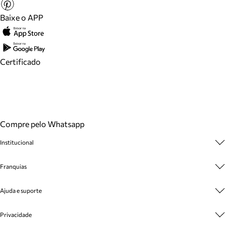
Baixe o APP
Certificado
Compre pelo Whatsapp
Institucional
Sobre A Marca
Franquias
Cashback
Trabalhe Conosco
Multimarcas
Ajuda e suporte
Venda Corporativa
Plano de Negócio
Sustentabilidade
Seja Franqueado
Central de Atendimento
Privacidade
Mapa do Site
Cadastro