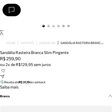
Arezzo
Favoritos
categorias sugeridas
Buscar produtos
Bota
S
ANDÁLIA RASTEIRA BRANCA SLIM PINGENTE
HOME
SAPATOS
SANDÁLIAS
Papete
Scarpin
Sandália Rasteira Branca Slim Pingente
Mocassim
R$ 259,90
Bolsa
ou 2x de R$129,95 sem juros
Sapatilha
Tamanco
Tênis
Receba até
R$ 31,19
de cashback
Mule
Saiba mais
Rasteira
Branco
Precisa de ajuda?
Tire dúvidas sobre pedidos, devoluções e mais.