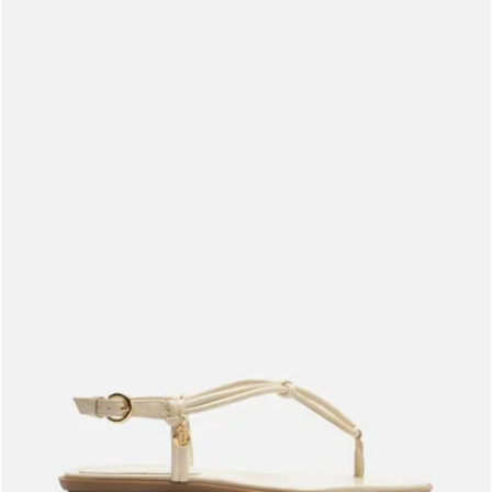
Meus pedidos
Acompanhe seus pedidos e solicite devoluções.