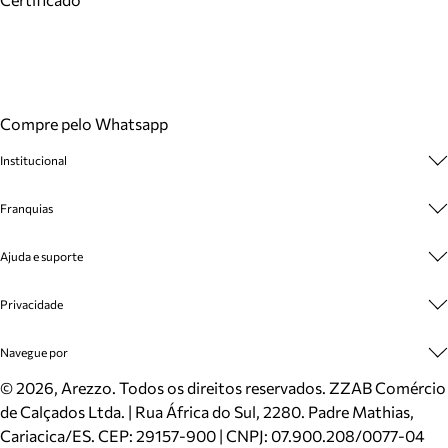
Compre pelo Whatsapp
Institucional
Sobre A Marca
Franquias
Cashback
Trabalhe Conosco
Multimarcas
Ajuda e suporte
Venda Corporativa
Plano de Negócio
Sustentabilidade
Seja Franqueado
Central de Atendimento
Privacidade
Mapa do Site
Cadastro
Benefícios
Entrega
Termos de Uso
Navegue por
Inverno
Meus Pedidos
Politica e Privacidade
Mundo Arezzo
Trocas e Devoluções
Sapatos
©
2026
, Arezzo. Todos os direitos reservados.
ZZAB Comércio
Cartão Presente
Bolsas
de Calçados Ltda. | Rua África do Sul, 2280. Padre Mathias,
Localizador de lojas
Scarpins
Cariacica/ES. CEP: 29157-900 | CNPJ: 07.900.208/0077-04