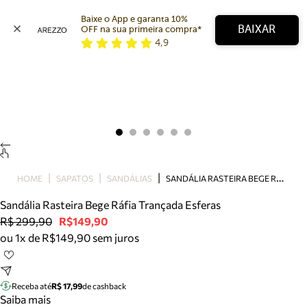
Baixe o App e garanta 10% 
BAIXAR
OFF na sua primeira compra* 
4,9
Arezzo
Favoritos
categorias sugeridas
Buscar produtos
Bota
Papete
Scarpin
Mocassim
Bolsa
S
ANDÁLIA RASTEIRA BEGE RÁFIA TRANÇADA ESFERAS
HOME
SAPATOS
SANDÁLIAS
Sapatilha
Sandália Rasteira Bege Ráfia Trançada Esferas
Tamanco
R$ 299,90
R$149,90
Tênis
ou 1x de R$149,90 sem juros
Mule
Rasteira
Precisa de ajuda?
Tire dúvidas sobre pedidos, devoluções e mais.
Receba até
R$ 17,99
de cashback
Saiba mais