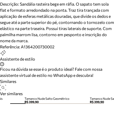
Descrição:
Sandália rasteira bege em ráfia. O sapato tem sola
flat e formato arredondado na ponta. Traz tira trançada com
aplicação de esferas metálicas douradas, que divide os dedos e
segue até a parte superior do pé, contornando o tornozelo com
elástico na parte traseira. Possui tiras laterais de suporte. Com
palmilha marrom lisa, contorno em pesponto e inscrição do
nome da marca.
Referência:
A1364200730002
Assistente de estilo
Ficou na dúvida se esse é o produto ideal? Fale com nossa
assistente virtual de estilo no WhatsApp e descubra!
Similares
Ver similares
is
Tamanco Nude Salto Geométrico
Tamanco Nude Sa
R$ 399,90
R$ 399,90