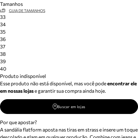
Tamanhos
Meus pedidos
GUIA DE TAMANHOS
Acompanhe seus pedidos e solicite devoluções.
33
34
35
36
37
38
39
40
Produto indisponível
Esse produto não está disponível, mas você pode
encontrar ele
em nossas lojas
e garantir sua compra ainda hoje.
Buscar em lojas
Por que apostar?
A sandália flatform aposta nas tiras em strass e insere um toque
descolado e glam em qualquer produção. Combine com jeans e