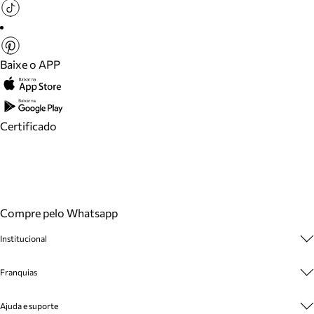
Baixe o APP
Certificado
Compre pelo Whatsapp
Institucional
Sobre A Marca
Franquias
Cashback
Trabalhe Conosco
Multimarcas
Ajuda e suporte
Venda Corporativa
Plano de Negócio