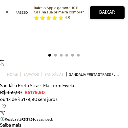
Baixe o App e garanta 10% 
BAIXAR
OFF na sua primeira compra* 
4,9
Arezzo
Favoritos
categorias sugeridas
Buscar produtos
Bota
Papete
Scarpin
Mocassim
Bolsa
S
ANDÁLIA PRETA STRASS FLATFORM FIVELA
HOME
SAPATOS
SANDÁLIAS
Sapatilha
Sandália Preta Strass Flatform Fivela
Tamanco
R$ 459,90
R$179,90
Tênis
ou 1x de R$179,90 sem juros
Mule
Rasteira
Precisa de ajuda?
Tire dúvidas sobre pedidos, devoluções e mais.
Receba até
R$ 21,59
de cashback
Saiba mais