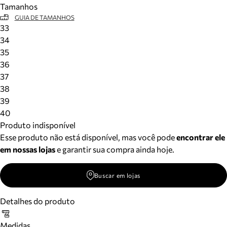
Tamanhos
Meus pedidos
GUIA DE TAMANHOS
Acompanhe seus pedidos e solicite devoluções.
33
34
35
36
37
38
39
40
Produto indisponível
Esse produto não está disponível, mas você pode
encontrar ele
em nossas lojas
e garantir sua compra ainda hoje.
Buscar em lojas
Detalhes do produto
Medidas