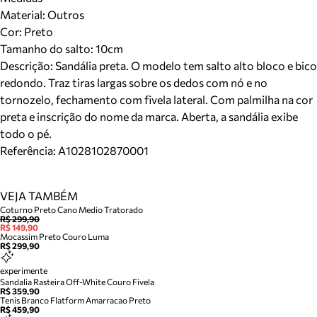
Material
:
Outros
Cor
:
Preto
Tamanho do salto:
10cm
Descrição:
Sandália preta. O modelo tem salto alto bloco e bico
redondo. Traz tiras largas sobre os dedos com nó e no
tornozelo, fechamento com fivela lateral. Com palmilha na cor
preta e inscrição do nome da marca. Aberta, a sandália exibe
todo o pé.
Referência:
A1028102870001
VEJA TAMBÉM
Coturno Preto Cano Medio Tratorado
R$ 299,90
R$ 149,90
Mocassim Preto Couro Luma
R$ 299,90
experimente
Sandalia Rasteira Off-White Couro Fivela
R$ 359,90
Tenis Branco Flatform Amarracao Preto
R$ 459,90