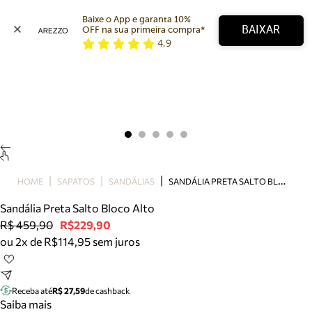
Baixe o App e garanta 10% 
BAIXAR
OFF na sua primeira compra* 
4,9
Arezzo
Favoritos
categorias sugeridas
Buscar produtos
Bota
Papete
Scarpin
Mocassim
Bolsa
S
ANDÁLIA PRETA SALTO BLOCO ALTO
HOME
SAPATOS
SANDÁLIAS
Sapatilha
Sandália Preta Salto Bloco Alto
Tamanco
R$ 459,90
R$229,90
Tênis
ou 2x de R$114,95 sem juros
Mule
Rasteira
Precisa de ajuda?
Tire dúvidas sobre pedidos, devoluções e mais.
Receba até
R$ 27,59
de cashback
Saiba mais