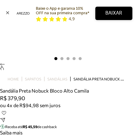
Baixe o App e garanta 10% 
BAIXAR
OFF na sua primeira compra* 
4,9
Arezzo
Favoritos
categorias sugeridas
Buscar produtos
Bota
Papete
Scarpin
Mocassim
Bolsa
S
ANDÁLIA PRETA NOBUCK BLOCO ALTO CAMILA
HOME
SAPATOS
SANDÁLIAS
Sapatilha
Sandália Preta Nobuck Bloco Alto Camila
Tamanco
R$ 379,90
Tênis
ou 4x de R$94,98 sem juros
Mule
Rasteira
Precisa de ajuda?
Tire dúvidas sobre pedidos, devoluções e mais.
Receba até
R$ 45,59
de cashback
Saiba mais