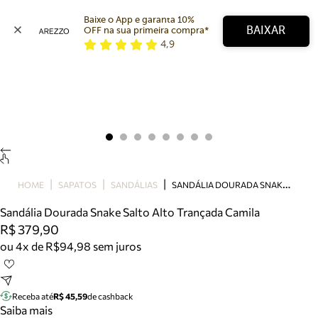
Baixe o App e garanta 10% 
BAIXAR
OFF na sua primeira compra* 
4,9
Arezzo
Favoritos
categorias sugeridas
Buscar produtos
Bota
Papete
Scarpin
Mocassim
Bolsa
S
ANDÁLIA DOURADA SNAKE SALTO ALTO TRANÇADA CAMILA
HOME
SAPATOS
SANDÁLIAS
Sapatilha
Sandália Dourada Snake Salto Alto Trançada Camila
Tamanco
R$ 379,90
Tênis
ou 4x de R$94,98 sem juros
Mule
Rasteira
Precisa de ajuda?
Tire dúvidas sobre pedidos, devoluções e mais.
Receba até
R$ 45,59
de cashback
Saiba mais