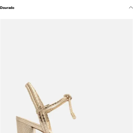
Meus pedidos
Dourado
Acompanhe seus pedidos e solicite devoluções.