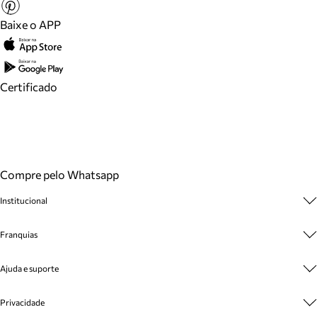
Baixe o APP
Certificado
Compre pelo Whatsapp
Institucional
Sobre A Marca
Franquias
Cashback
Trabalhe Conosco
Multimarcas
Ajuda e suporte
Venda Corporativa
Plano de Negócio
Sustentabilidade
Seja Franqueado
Central de Atendimento
Privacidade
Mapa do Site
Cadastro