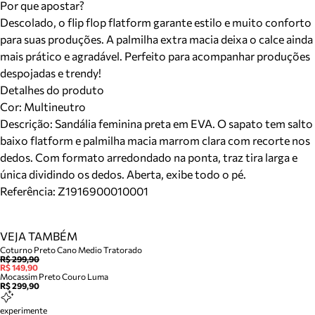
Por que apostar?
Descolado, o flip flop flatform garante estilo e muito conforto
para suas produções. A palmilha extra macia deixa o calce ainda
mais prático e agradável. Perfeito para acompanhar produções
despojadas e trendy!
Detalhes do produto
Cor
:
Multineutro
Descrição:
Sandália feminina preta em EVA. O sapato tem salto
baixo flatform e palmilha macia marrom clara com recorte nos
dedos. Com formato arredondado na ponta, traz tira larga e
única dividindo os dedos. Aberta, exibe todo o pé.
Referência:
Z1916900010001
VEJA TAMBÉM
Coturno Preto Cano Medio Tratorado
R$ 299,90
R$ 149,90
Mocassim Preto Couro Luma
R$ 299,90
experimente