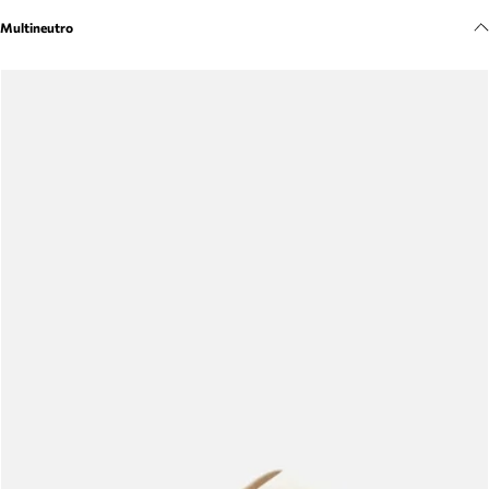
Meus pedidos
Multineutro
Acompanhe seus pedidos e solicite devoluções.