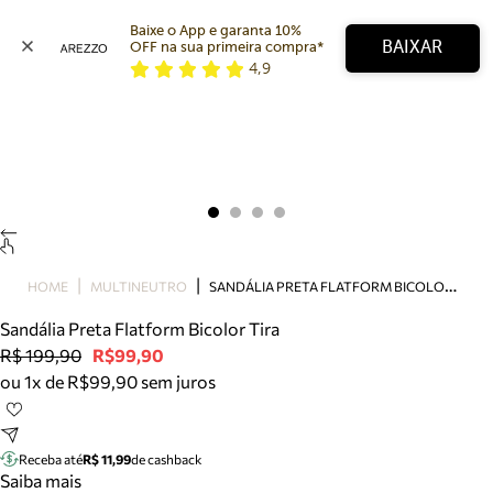
Baixe o App e garanta 10% 
BAIXAR
OFF na sua primeira compra* 
4,9
Arezzo
Favoritos
categorias sugeridas
Buscar produtos
Bota
Papete
Scarpin
Mocassim
Bolsa
S
ANDÁLIA PRETA FLATFORM BICOLOR TIRA
HOME
MULTINEUTRO
Sapatilha
Sandália Preta Flatform Bicolor Tira
Tamanco
R$ 199,90
R$99,90
Tênis
ou 1x de R$99,90 sem juros
Mule
Rasteira
Precisa de ajuda?
Tire dúvidas sobre pedidos, devoluções e mais.
Receba até
R$ 11,99
de cashback
Saiba mais