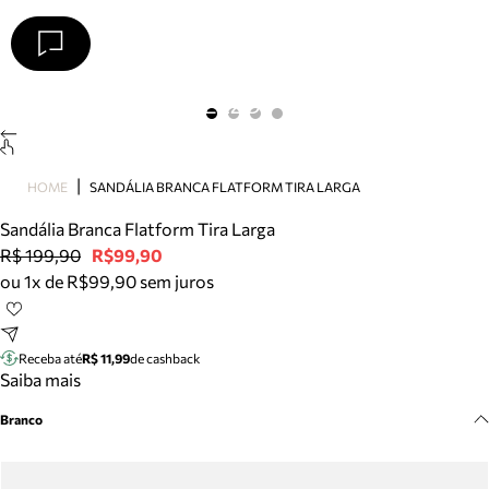
Arezzo
Favoritos
categorias sugeridas
Buscar produtos
Bota
HOME
SANDÁLIA BRANCA FLATFORM TIRA LARGA
Papete
Scarpin
Sandália Branca Flatform Tira Larga
Mocassim
R$ 199,90
R$99,90
Bolsa
ou 1x de R$99,90 sem juros
Sapatilha
Tamanco
Tênis
Receba até
R$ 11,99
de cashback
Mule
Saiba mais
Rasteira
Branco
Precisa de ajuda?
Tire dúvidas sobre pedidos, devoluções e mais.