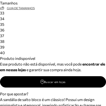
Tamanhos
Meus pedidos
GUIA DE TAMANHOS
Acompanhe seus pedidos e solicite devoluções.
33
34
35
36
37
38
39
40
Produto indisponível
Esse produto não está disponível, mas você pode
encontrar ele
em nossas lojas
e garantir sua compra ainda hoje.
Buscar em lojas
Por que apostar?
A sandália de salto bloco é um clássico! Possui um design
minimalista e atemporal, inserindo sofisticação e charme nas