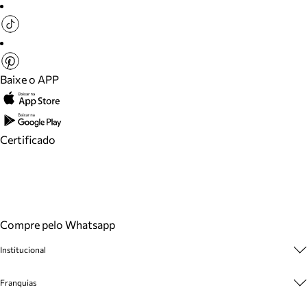
Baixe o APP
Certificado
Compre pelo Whatsapp
Institucional
Sobre A Marca
Franquias
Cashback
Trabalhe Conosco
Multimarcas