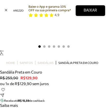
Baixe o App e garanta 10% 
BAIXAR
OFF na sua primeira compra* 
4,9
Arezzo
Favoritos
categorias sugeridas
Buscar produtos
Bota
Papete
Scarpin
Mocassim
Bolsa
HOME
SAPATOS
SANDÁLIAS
SANDÁLIA PRETA EM COURO
Sapatilha
Sandália Preta em Couro
Tamanco
R$ 259,90
R$129,90
Tênis
ou 1x de R$129,90 sem juros
Mule
Rasteira
Precisa de ajuda?
Tire dúvidas sobre pedidos, devoluções e mais.
Receba até
R$ 15,59
de cashback
Saiba mais