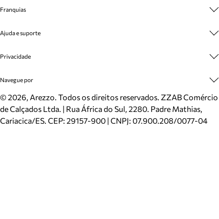
Sobre A Marca
Franquias
Cashback
Trabalhe Conosco
Multimarcas
Ajuda e suporte
Venda Corporativa
Plano de Negócio
Sustentabilidade
Seja Franqueado
Central de Atendimento
Privacidade
Mapa do Site
Cadastro
Benefícios
Entrega
Termos de Uso
Navegue por
Inverno
Meus Pedidos
Politica e Privacidade
Mundo Arezzo
Trocas e Devoluções
Sapatos
©
2026
, Arezzo. Todos os direitos reservados.
ZZAB Comércio
Cartão Presente
Bolsas
de Calçados Ltda. | Rua África do Sul, 2280. Padre Mathias,
Localizador de lojas
Scarpins
Cariacica/ES. CEP: 29157-900 | CNPJ: 07.900.208/0077-04
Sapatilhas
Mocassins
Tênis
Sandálias
Mules
Rasteiras