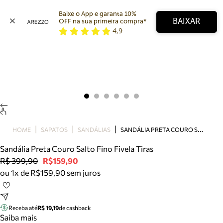
Baixe o App e garanta 10% 
BAIXAR
OFF na sua primeira compra* 
4,9
Arezzo
Favoritos
categorias sugeridas
Buscar produtos
Bota
Papete
Scarpin
Mocassim
Bolsa
S
ANDÁLIA PRETA COURO SALTO FINO FIVELA TIRAS
HOME
SAPATOS
SANDÁLIAS
Sapatilha
Sandália Preta Couro Salto Fino Fivela Tiras
Tamanco
R$ 399,90
R$159,90
Tênis
ou 1x de R$159,90 sem juros
Mule
Rasteira
Precisa de ajuda?
Tire dúvidas sobre pedidos, devoluções e mais.
Receba até
R$ 19,19
de cashback
Saiba mais