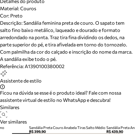
Detalhes do produto
Material
:
Couros
Cor
:
Preto
Descrição:
Sandália feminina preta de couro. O sapato tem
salto fino baixo metálico, laqueado e dourado e formato
arredondado na ponta. Traz tira fina dividindo os dedos, na
parte superior do pé, e tira afivelada em torno do tornozelo.
Com palmilha da cor do calçado e inscrição do nome da marca.
A sandália exibe todo o pé.
Referência:
A1390100380002
Assistente de estilo
Ficou na dúvida se esse é o produto ideal? Fale com nossa
assistente virtual de estilo no WhatsApp e descubra!
Similares
Ver similares
ino
Sandália Preta Couro Anabela Tiras Salto Médio
Sandália Preta An
R$ 399,90
R$ 439,90