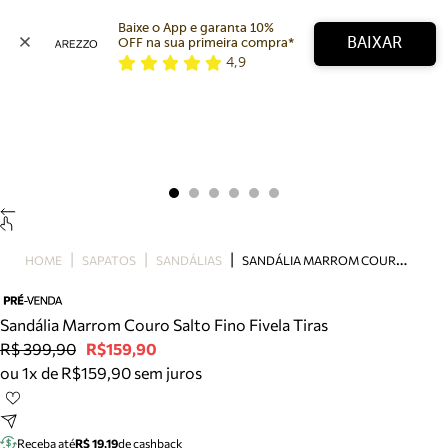
Baixe o App e garanta 10% 
BAIXAR
OFF na sua primeira compra* 
4,9
Arezzo
Favoritos
categorias sugeridas
Buscar produtos
Bota
Papete
Scarpin
Mocassim
Bolsa
S
ANDÁLIA MARROM COURO SALTO FINO FIVELA TIRAS
HOME
SAPATOS
SANDÁLIAS
Sapatilha
Tamanco
Tênis
Sandália Marrom Couro Salto Fino Fivela Tiras
Mule
R$ 399,90
R$159,90
Rasteira
ou 1x de R$159,90 sem juros
Precisa de ajuda?
Tire dúvidas sobre pedidos, devoluções e mais.
Receba até
R$ 19,19
de cashback