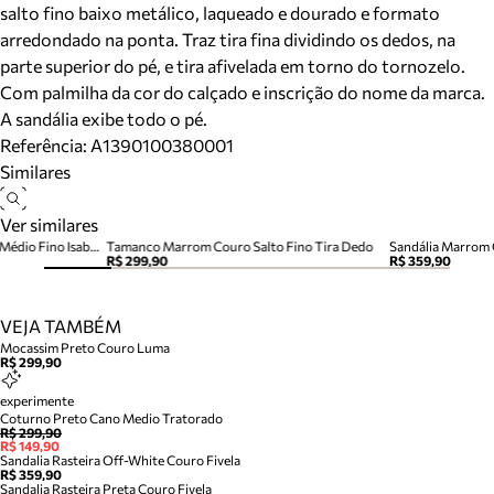
salto fino baixo metálico, laqueado e dourado e formato
arredondado na ponta. Traz tira fina dividindo os dedos, na
parte superior do pé, e tira afivelada em torno do tornozelo.
Com palmilha da cor do calçado e inscrição do nome da marca.
A sandália exibe todo o pé.
Referência:
A1390100380001
Similares
Ver similares
Sandália Marrom Couro Salto Médio Fino Isabelli
Tamanco Marrom Couro Salto Fino Tira Dedo
Sandália Marrom 
R$ 299,90
R$ 359,90
VEJA TAMBÉM
Mocassim Preto Couro Luma
R$ 299,90
experimente
Coturno Preto Cano Medio Tratorado
R$ 299,90
R$ 149,90
Sandalia Rasteira Off-White Couro Fivela
R$ 359,90
Sandalia Rasteira Preta Couro Fivela