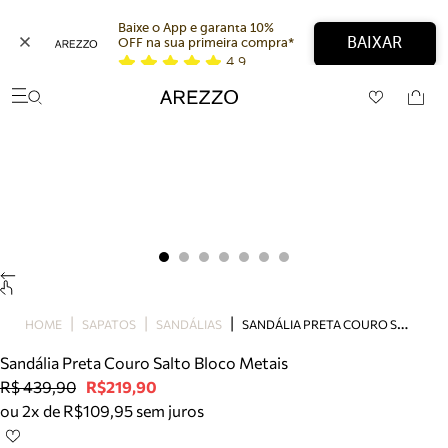
Baixe o App e garanta 10% 
BAIXAR
OFF na sua primeira compra* 
4,9
Arezzo
Favoritos
categorias sugeridas
Buscar produtos
Bota
Papete
Scarpin
Mocassim
Bolsa
Sapatilha
Tamanco
S
ANDÁLIA PRETA COURO SALTO BLOCO METAIS
Tênis
HOME
SAPATOS
SANDÁLIAS
Mule
Sandália Preta Couro Salto Bloco Metais
Rasteira
R$ 439,90
R$219,90
Precisa de ajuda?
ou 2x de R$109,95 sem juros
Tire dúvidas sobre pedidos, devoluções e mais.