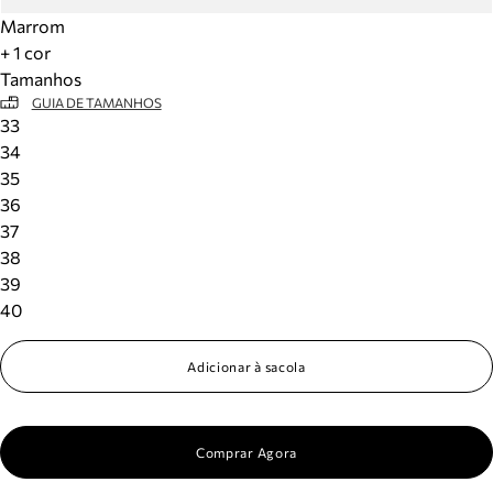
Marrom
+ 1 cor
Tamanhos
GUIA DE TAMANHOS
33
34
35
36
37
38
39
40
Adicionar à sacola
Comprar Agora