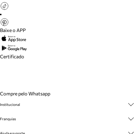
Baixe o APP
Certificado
Compre pelo Whatsapp
Institucional
Sobre A Marca
Franquias
Cashback
Trabalhe Conosco
Multimarcas
Ajuda e suporte