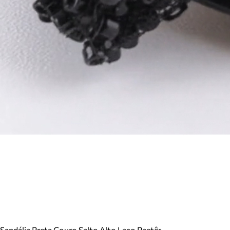
Sandália Preta Couro Salto Alto Laço Paetês