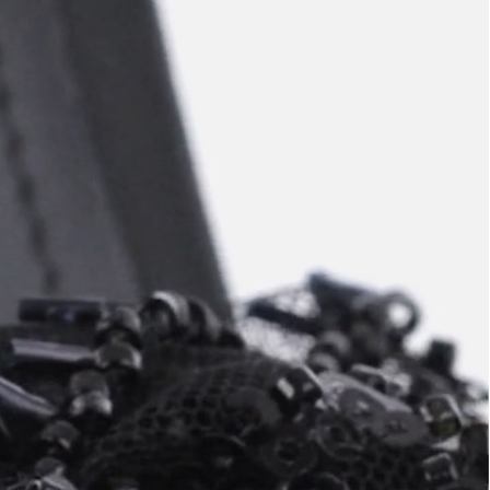
ajuda?
Tire dúvidas
sobre
pedidos,
devoluções e
mais.
Meus pedidos
Acompanhe
seus pedidos e
solicite
devoluções.