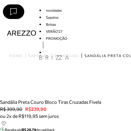
novidades
Sapatos
Bolsas
VERÃO'27
PROMOÇÃO
Arezzo
HOME
SAPATOS
SANDÁLIAS
Sandália Preta Couro Bloco Tiras Cruzadas Fivela
R$ 399,90
R$239,90
ou 2x de R$119,95 sem juros
Receba até
R$ 28,79
de cashback