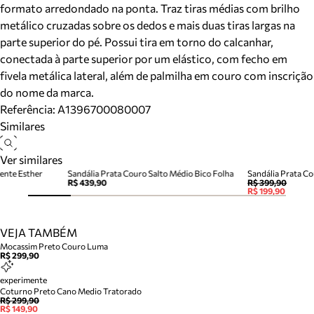
formato arredondado na ponta. Traz tiras médias com brilho
metálico cruzadas sobre os dedos e mais duas tiras largas na
parte superior do pé. Possui tira em torno do calcanhar,
conectada à parte superior por um elástico, com fecho em
fivela metálica lateral, além de palmilha em couro com inscrição
do nome da marca.
Referência:
A1396700080007
Similares
Ver similares
rente Esther
Sandália Prata Couro Salto Médio Bico Folha
Sandália Prata Co
R$ 439,90
R$ 399,90
R$ 199,90
VEJA TAMBÉM
Mocassim Preto Couro Luma
R$ 299,90
experimente
Coturno Preto Cano Medio Tratorado
R$ 299,90
R$ 149,90