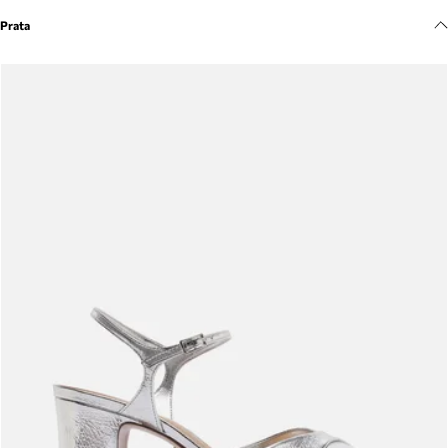
Meus pedidos
Prata
Acompanhe seus pedidos e solicite devoluções.