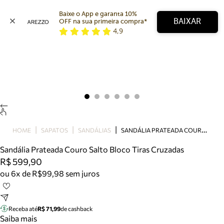
Baixe o App e garanta 10% 
BAIXAR
OFF na sua primeira compra* 
4,9
Arezzo
Favoritos
categorias sugeridas
Buscar produtos
Bota
Papete
Scarpin
Mocassim
Bolsa
S
ANDÁLIA PRATEADA COURO SALTO BLOCO TIRAS CRUZADAS
HOME
SAPATOS
SANDÁLIAS
Sapatilha
Sandália Prateada Couro Salto Bloco Tiras Cruzadas
Tamanco
R$ 599,90
Tênis
ou 6x de R$99,98 sem juros
Mule
Rasteira
Precisa de ajuda?
Tire dúvidas sobre pedidos, devoluções e mais.
Receba até
R$ 71,99
de cashback
Saiba mais