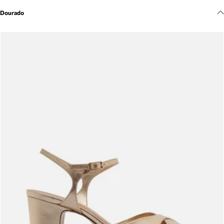
Meus pedidos
Dourado
Acompanhe seus pedidos e solicite devoluções.