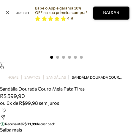
Baixe o App e garanta 10% 
BAIXAR
OFF na sua primeira compra* 
4,9
Arezzo
Favoritos
categorias sugeridas
Buscar produtos
Bota
Papete
Scarpin
Mocassim
Bolsa
S
ANDÁLIA DOURADA COURO MEIA PATA TIRAS
HOME
SAPATOS
SANDÁLIAS
Sapatilha
Sandália Dourada Couro Meia Pata Tiras
Tamanco
R$ 599,90
Tênis
ou 6x de R$99,98 sem juros
Mule
Rasteira
Precisa de ajuda?
Tire dúvidas sobre pedidos, devoluções e mais.
Receba até
R$ 71,99
de cashback
Saiba mais