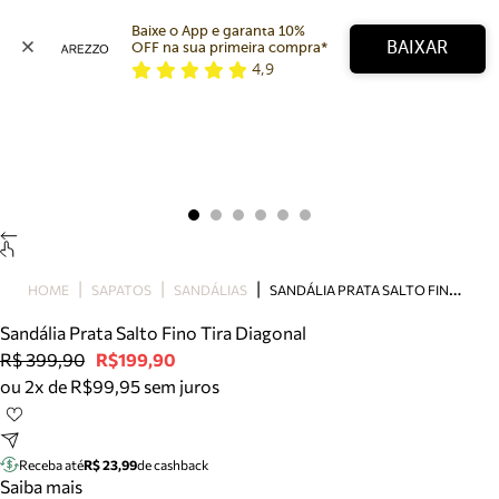
Baixe o App e garanta 10% 
BAIXAR
OFF na sua primeira compra* 
4,9
Arezzo
Favoritos
categorias sugeridas
Buscar produtos
Bota
Papete
Scarpin
Mocassim
Bolsa
S
ANDÁLIA PRATA SALTO FINO TIRA DIAGONAL
HOME
SAPATOS
SANDÁLIAS
Sapatilha
Sandália Prata Salto Fino Tira Diagonal
Tamanco
R$ 399,90
R$199,90
Tênis
ou 2x de R$99,95 sem juros
Mule
Rasteira
Precisa de ajuda?
Tire dúvidas sobre pedidos, devoluções e mais.
Receba até
R$ 23,99
de cashback
Saiba mais