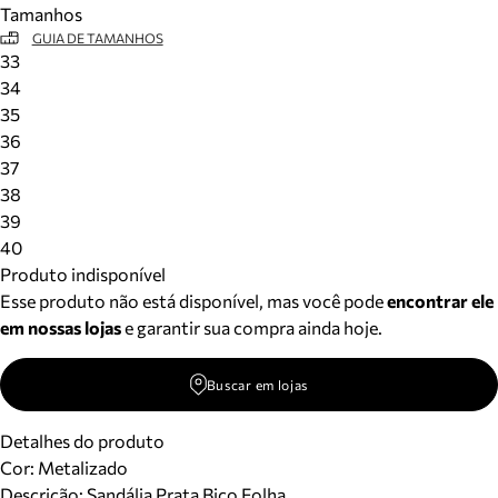
Tamanhos
Meus pedidos
GUIA DE TAMANHOS
Acompanhe seus pedidos e solicite devoluções.
33
34
35
36
37
38
39
40
Produto indisponível
Esse produto não está disponível, mas você pode
encontrar ele
em nossas lojas
e garantir sua compra ainda hoje.
Buscar em lojas
Detalhes do produto
Cor
:
Metalizado
Descrição:
Sandália Prata Bico Folha