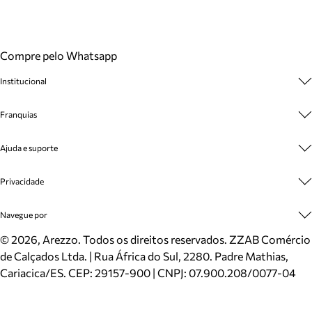
Compre pelo Whatsapp
Institucional
Sobre A Marca
Franquias
Cashback
Trabalhe Conosco
Multimarcas
Ajuda e suporte
Venda Corporativa
Plano de Negócio
Sustentabilidade
Seja Franqueado
Central de Atendimento
Privacidade
Mapa do Site
Cadastro
Benefícios
Entrega
Termos de Uso
Navegue por
Inverno
Meus Pedidos
Politica e Privacidade
Mundo Arezzo
Trocas e Devoluções
Sapatos
©
2026
, Arezzo. Todos os direitos reservados.
ZZAB Comércio
Cartão Presente
Bolsas
de Calçados Ltda. | Rua África do Sul, 2280. Padre Mathias,
Localizador de lojas
Scarpins
Cariacica/ES. CEP: 29157-900 | CNPJ: 07.900.208/0077-04
Sapatilhas
Mocassins