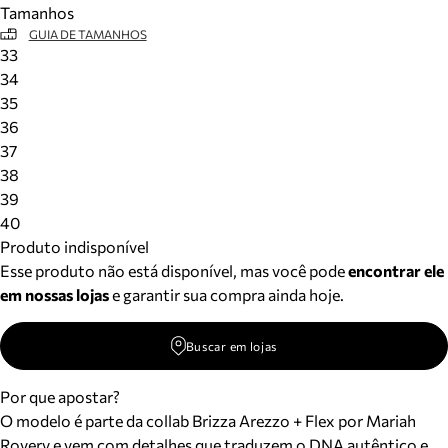
Tamanhos
Meus pedidos
GUIA DE TAMANHOS
Acompanhe seus pedidos e solicite devoluções.
33
34
35
36
37
38
39
40
Produto indisponível
Esse produto não está disponível, mas você pode
encontrar ele
em nossas lojas
e garantir sua compra ainda hoje.
Buscar em lojas
Por que apostar?
O modelo é parte da collab Brizza Arezzo + Flex por Mariah
Rovery e vem com detalhes que traduzem o DNA autêntico e