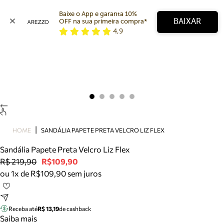
Baixe o App e garanta 10% 
BAIXAR
OFF na sua primeira compra* 
4,9
Arezzo
Favoritos
categorias sugeridas
Buscar produtos
Bota
Papete
Scarpin
Mocassim
Bolsa
HOME
SANDÁLIA PAPETE PRETA VELCRO LIZ FLEX
Sapatilha
Sandália Papete Preta Velcro Liz Flex
Tamanco
R$ 219,90
R$109,90
Tênis
ou 1x de R$109,90 sem juros
Mule
Rasteira
Precisa de ajuda?
Tire dúvidas sobre pedidos, devoluções e mais.
Receba até
R$ 13,19
de cashback
Saiba mais