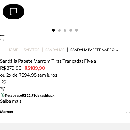
Arezzo
Favoritos
categorias sugeridas
Buscar produtos
Bota
S
ANDÁLIA PAPETE MARROM TIRAS TRANÇADAS FIVELA
HOME
SAPATOS
SANDÁLIAS
Papete
Scarpin
Sandália Papete Marrom Tiras Trançadas Fivela
Mocassim
R$ 379,90
R$189,90
Bolsa
ou 2x de R$94,95 sem juros
Sapatilha
Tamanco
Tênis
Receba até
R$ 22,79
de cashback
Mule
Saiba mais
Rasteira
Marrom
Precisa de ajuda?
Tire dúvidas sobre pedidos, devoluções e mais.