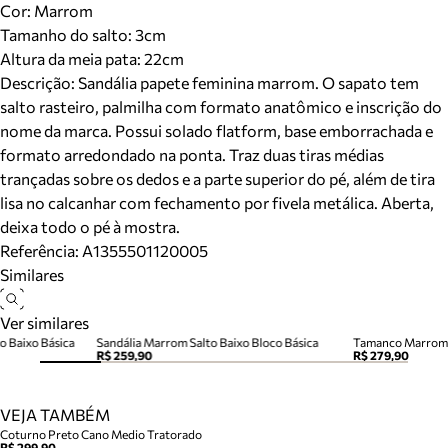
Cor
:
Marrom
Tamanho do salto:
3cm
Altura da meia pata:
22
cm
Descrição:
Sandália papete feminina marrom. O sapato tem
salto rasteiro, palmilha com formato anatômico e inscrição do
nome da marca. Possui solado flatform, base emborrachada e
formato arredondado na ponta. Traz duas tiras médias
trançadas sobre os dedos e a parte superior do pé, além de tira
lisa no calcanhar com fechamento por fivela metálica. Aberta,
deixa todo o pé à mostra.
Referência:
A1355501120005
Similares
Ver similares
o Baixo Básica
Sandália Marrom Salto Baixo Bloco Básica
R$ 259,90
R$ 279,90
VEJA TAMBÉM
Coturno Preto Cano Medio Tratorado
R$ 299,90