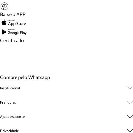
Baixe o APP
Certificado
Compre pelo Whatsapp
Institucional
Sobre A Marca
Franquias
Cashback
Trabalhe Conosco
Multimarcas
Ajuda e suporte
Venda Corporativa
Plano de Negócio
Sustentabilidade
Seja Franqueado
Central de Atendimento
Privacidade