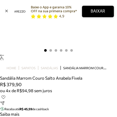
Baixe o App e garanta 10% 
BAIXAR
OFF na sua primeira compra* 
4,9
Arezzo
Favoritos
categorias sugeridas
Buscar produtos
Bota
Papete
Scarpin
Mocassim
Bolsa
S
ANDÁLIA MARROM COURO SALTO ANABELA FIVELA
HOME
SAPATOS
SANDÁLIAS
Sapatilha
Sandália Marrom Couro Salto Anabela Fivela
Tamanco
R$ 379,90
Tênis
ou 4x de R$94,98 sem juros
Mule
Rasteira
Precisa de ajuda?
Tire dúvidas sobre pedidos, devoluções e mais.
Receba até
R$ 45,59
de cashback
Saiba mais