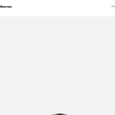
Meus pedidos
Marrom
Acompanhe seus pedidos e solicite devoluções.