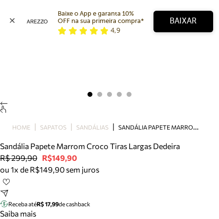
Baixe o App e garanta 10% 
BAIXAR
OFF na sua primeira compra* 
4,9
Arezzo
Favoritos
categorias sugeridas
Buscar produtos
Bota
Papete
Scarpin
Mocassim
Bolsa
S
ANDÁLIA PAPETE MARROM CROCO TIRAS LARGAS DEDEIRA
HOME
SAPATOS
SANDÁLIAS
Sapatilha
Sandália Papete Marrom Croco Tiras Largas Dedeira
Tamanco
R$ 299,90
R$149,90
Tênis
ou 1x de R$149,90 sem juros
Mule
Rasteira
Precisa de ajuda?
Tire dúvidas sobre pedidos, devoluções e mais.
Receba até
R$ 17,99
de cashback
Saiba mais