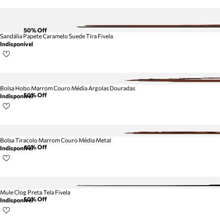
50
% Off
Sandália Papete Caramelo Suede Tira Fivela
Indisponível
Bolsa Hobo Marrom Couro Média Argolas Douradas
50
% Off
Indisponível
Bolsa Tiracolo Marrom Couro Média Metal
40
% Off
Indisponível
Mule Clog Preta Tela Fivela
50
% Off
Indisponível