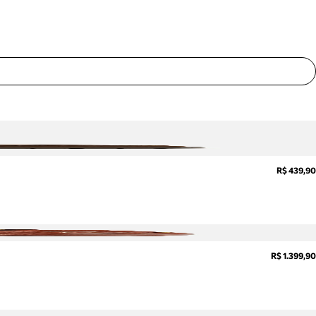
sobre
pedidos,
devoluções
e mais.
Meus
pedidos
Acompanhe
seus
pedidos e
solicite
devoluções.
R$ 439,90
R$ 1.399,90