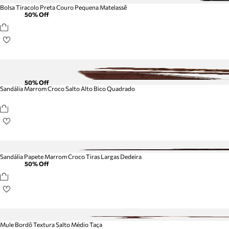
Bolsa Tiracolo Preta Couro Pequena Matelassê
50
% Off
50
% Off
Sandália Marrom Croco Salto Alto Bico Quadrado
Sandália Papete Marrom Croco Tiras Largas Dedeira
50
% Off
Mule Bordô Textura Salto Médio Taça