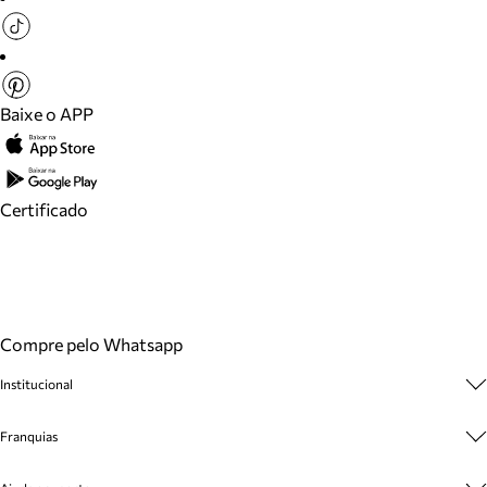
Baixe o APP
Certificado
Compre pelo Whatsapp
Institucional
Sobre A Marca
Franquias
Cashback
Trabalhe Conosco
Multimarcas