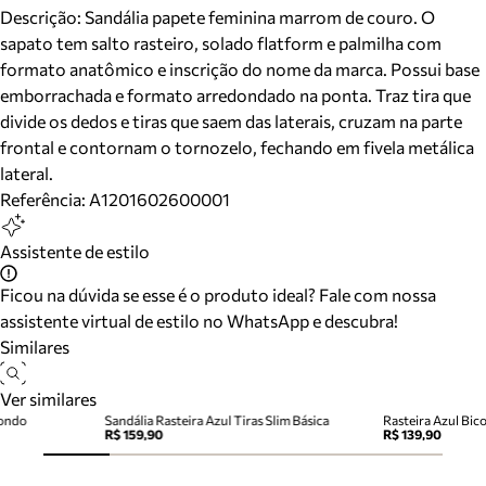
Descrição:
Sandália papete feminina marrom de couro. O
sapato tem salto rasteiro, solado flatform e palmilha com
formato anatômico e inscrição do nome da marca. Possui base
emborrachada e formato arredondado na ponta. Traz tira que
divide os dedos e tiras que saem das laterais, cruzam na parte
frontal e contornam o tornozelo, fechando em fivela metálica
lateral.
Referência:
A1201602600001
Assistente de estilo
Ficou na dúvida se esse é o produto ideal? Fale com nossa
assistente virtual de estilo no WhatsApp e descubra!
Similares
Ver similares
dondo
Sandália Rasteira Azul Tiras Slim Básica
Rasteira Azul Bic
R$ 159,90
R$ 139,90