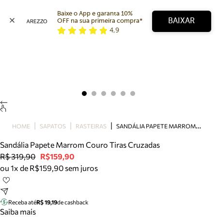
Baixe o App e garanta 10% 
BAIXAR
OFF na sua primeira compra* 
4,9
Arezzo
Favoritos
categorias sugeridas
Buscar produtos
Bota
Papete
Scarpin
Mocassim
Bolsa
S
ANDÁLIA PAPETE MARROM COURO TIRAS CRUZADAS
HOME
SAPATOS
RASTEIRAS
Sapatilha
Sandália Papete Marrom Couro Tiras Cruzadas
Tamanco
R$ 319,90
R$159,90
Tênis
ou 1x de R$159,90 sem juros
Mule
Rasteira
Precisa de ajuda?
Tire dúvidas sobre pedidos, devoluções e mais.
Receba até
R$ 19,19
de cashback
Saiba mais