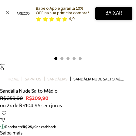
Baixe o App e garanta 10% 
BAIXAR
OFF na sua primeira compra* 
4,9
Arezzo
Favoritos
categorias sugeridas
Buscar produtos
Bota
Papete
Scarpin
Mocassim
Bolsa
S
ANDÁLIA NUDE SALTO MÉDIO
HOME
SAPATOS
SANDÁLIAS
Sapatilha
Sandália Nude Salto Médio
Tamanco
R$ 359,90
R$209,90
Tênis
ou 2x de R$104,95 sem juros
Mule
Rasteira
Precisa de ajuda?
Tire dúvidas sobre pedidos, devoluções e mais.
Receba até
R$ 25,19
de cashback
Saiba mais