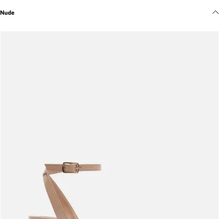
Meus pedidos
Nude
Acompanhe seus pedidos e solicite devoluções.