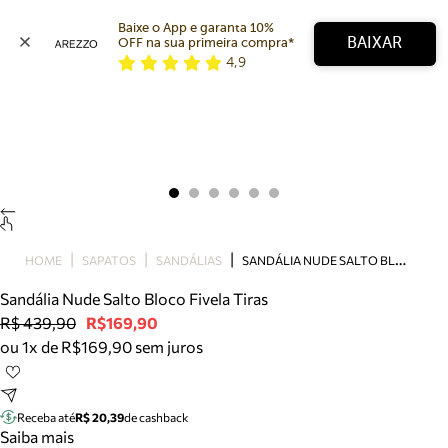
Baixe o App e garanta 10% 
BAIXAR
OFF na sua primeira compra* 
4,9
Arezzo
Favoritos
categorias sugeridas
Buscar produtos
Bota
Papete
Scarpin
Mocassim
Bolsa
S
ANDÁLIA NUDE SALTO BLOCO FIVELA TIRAS
HOME
SAPATOS
SANDÁLIAS
Sapatilha
Sandália Nude Salto Bloco Fivela Tiras
Tamanco
R$ 439,90
R$169,90
Tênis
ou 1x de R$169,90 sem juros
Mule
Rasteira
Precisa de ajuda?
Tire dúvidas sobre pedidos, devoluções e mais.
Receba até
R$ 20,39
de cashback
Saiba mais