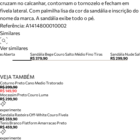
cruzam no calcanhar, contornam o tornozelo e fecham em
fivela lateral. Com palmilha lisa da cor da sandália e inscrição do
nome da marca. A sandália exibe todo o pé.
Referência:
A1414800010002
Similares
Ver similares
as Aberta
Sandália Bege Couro Salto Médio Fino Tiras
Sandália Nude Sal
R$ 379,90
R$ 299,90
VEJA TAMBÉM
Coturno Preto Cano Medio Tratorado
R$ 299,90
R$ 149,90
Mocassim Preto Couro Luma
R$ 299,90
experimente
Sandalia Rasteira Off-White Couro Fivela
R$ 359,90
Tenis Branco Flatform Amarracao Preto
R$ 459,90
experimente