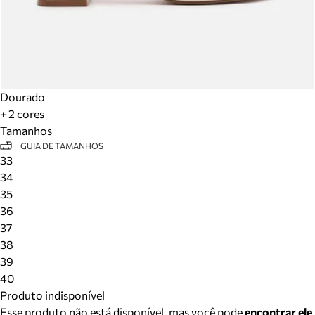
Dourado
+ 2 cores
Tamanhos
GUIA DE TAMANHOS
33
34
35
36
37
38
39
40
Produto indisponível
Esse produto não está disponível, mas você pode
encontrar ele