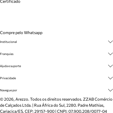
Certificado
Compre pelo Whatsapp
Institucional
Sobre A Marca
Franquias
Cashback
Trabalhe Conosco
Multimarcas
Ajuda e suporte
Venda Corporativa
Plano de Negócio
Sustentabilidade
Seja Franqueado
Central de Atendimento
Privacidade
Mapa do Site
Cadastro
Benefícios
Entrega
Termos de Uso
Navegue por
Inverno
Meus Pedidos
Politica e Privacidade
Mundo Arezzo
Trocas e Devoluções
Sapatos
©
2026
, Arezzo. Todos os direitos reservados.
ZZAB Comércio
Cartão Presente
Bolsas
de Calçados Ltda. | Rua África do Sul, 2280. Padre Mathias,
Localizador de lojas
Scarpins
Cariacica/ES. CEP: 29157-900 | CNPJ: 07.900.208/0077-04