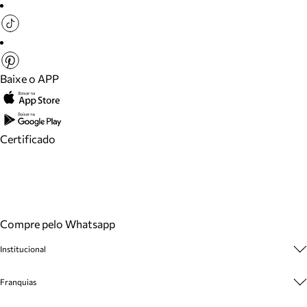
Baixe o APP
Certificado
Compre pelo Whatsapp
Institucional
Sobre A Marca
Franquias
Cashback
Trabalhe Conosco
Multimarcas