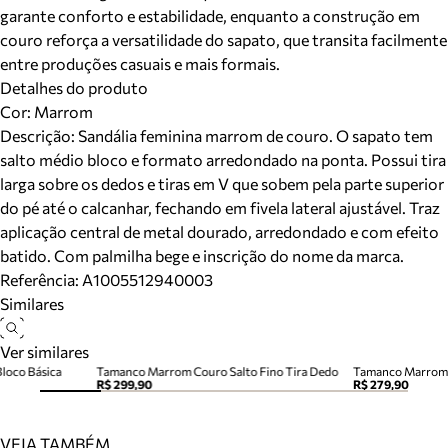
garante conforto e estabilidade, enquanto a construção em
couro reforça a versatilidade do sapato, que transita facilmente
entre produções casuais e mais formais.
Detalhes do produto
Cor
:
Marrom
Descrição:
Sandália feminina marrom de couro. O sapato tem
salto médio bloco e formato arredondado na ponta. Possui tira
larga sobre os dedos e tiras em V que sobem pela parte superior
do pé até o calcanhar, fechando em fivela lateral ajustável. Traz
aplicação central de metal dourado, arredondado e com efeito
batido. Com palmilha bege e inscrição do nome da marca.
Referência:
A1005512940003
Similares
Ver similares
Bloco Básica
Tamanco Marrom Couro Salto Fino Tira Dedo
Tamanco Marrom 
R$ 299,90
R$ 279,90
VEJA TAMBÉM