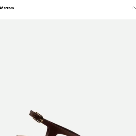
Meus pedidos
Marrom
Acompanhe seus pedidos e solicite devoluções.