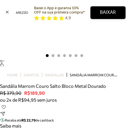
Baixe o App e garanta 10% 
BAIXAR
OFF na sua primeira compra* 
4,9
Arezzo
Favoritos
categorias sugeridas
Buscar produtos
Bota
Papete
Scarpin
Mocassim
Bolsa
S
ANDÁLIA MARROM COURO SALTO BLOCO METAL DOURADO
HOME
SAPATOS
SANDÁLIAS
Sapatilha
Sandália Marrom Couro Salto Bloco Metal Dourado
Tamanco
R$ 379,90
R$189,90
Tênis
ou 2x de R$94,95 sem juros
Mule
Rasteira
Precisa de ajuda?
Tire dúvidas sobre pedidos, devoluções e mais.
Receba até
R$ 22,79
de cashback
Saiba mais