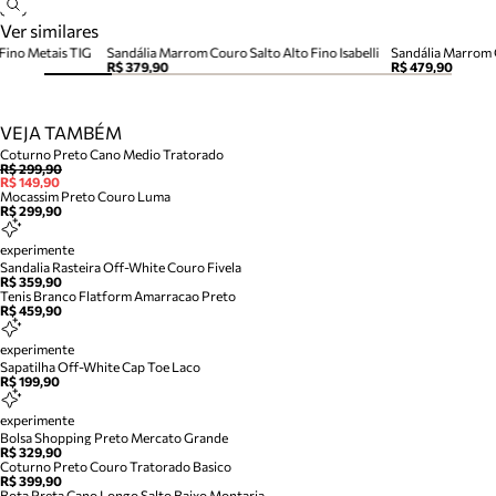
Ver similares
Fino Metais TIG
Sandália Marrom Couro Salto Alto Fino Isabelli
Sandália Marrom 
R$ 379,90
R$ 479,90
VEJA TAMBÉM
Coturno Preto Cano Medio Tratorado
R$ 299,90
R$ 149,90
Mocassim Preto Couro Luma
R$ 299,90
experimente
Sandalia Rasteira Off-White Couro Fivela
R$ 359,90
Tenis Branco Flatform Amarracao Preto
R$ 459,90
experimente
Sapatilha Off-White Cap Toe Laco
R$ 199,90
experimente
Bolsa Shopping Preto Mercato Grande
R$ 329,90
Coturno Preto Couro Tratorado Basico
R$ 399,90
Bota Preta Cano Longo Salto Baixo Montaria