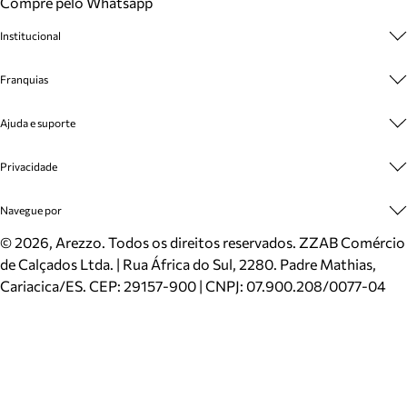
Compre pelo Whatsapp
Institucional
Sobre A Marca
Franquias
Cashback
Trabalhe Conosco
Multimarcas
Ajuda e suporte
Venda Corporativa
Plano de Negócio
Sustentabilidade
Seja Franqueado
Central de Atendimento
Privacidade
Mapa do Site
Cadastro
Benefícios
Entrega
Termos de Uso
Navegue por
Inverno
Meus Pedidos
Politica e Privacidade
Mundo Arezzo
Trocas e Devoluções
Sapatos
©
2026
, Arezzo. Todos os direitos reservados.
ZZAB Comércio
Cartão Presente
Bolsas
de Calçados Ltda. | Rua África do Sul, 2280. Padre Mathias,
Localizador de lojas
Scarpins
Cariacica/ES. CEP: 29157-900 | CNPJ: 07.900.208/0077-04
Sapatilhas
Mocassins
Tênis
Sandálias
Mules