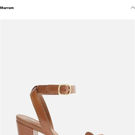
Meus pedidos
Marrom
Acompanhe seus pedidos e solicite devoluções.