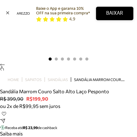
Baixe o App e garanta 10% 
BAIXAR
OFF na sua primeira compra* 
4,9
Arezzo
Favoritos
categorias sugeridas
Buscar produtos
Bota
Papete
Scarpin
Mocassim
Bolsa
S
ANDÁLIA MARROM COURO SALTO ALTO LAÇO PESPONTO
HOME
SAPATOS
SANDÁLIAS
Sapatilha
Sandália Marrom Couro Salto Alto Laço Pesponto
Tamanco
R$ 399,90
R$199,90
Tênis
ou 2x de R$99,95 sem juros
Mule
Rasteira
Precisa de ajuda?
Tire dúvidas sobre pedidos, devoluções e mais.
Receba até
R$ 23,99
de cashback
Saiba mais