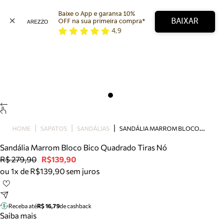
Baixe o App e garanta 10% 
BAIXAR
OFF na sua primeira compra* 
4,9
Arezzo
Favoritos
categorias sugeridas
Buscar produtos
Bota
Papete
Scarpin
Mocassim
Bolsa
S
ANDÁLIA MARROM BLOCO BICO QUADRADO TIRAS NÓ
HOME
SAPATOS
SANDÁLIAS
Sapatilha
Sandália Marrom Bloco Bico Quadrado Tiras Nó
Tamanco
R$ 279,90
R$139,90
Tênis
ou 1x de R$139,90 sem juros
Mule
Rasteira
Precisa de ajuda?
Tire dúvidas sobre pedidos, devoluções e mais.
Receba até
R$ 16,79
de cashback
Saiba mais