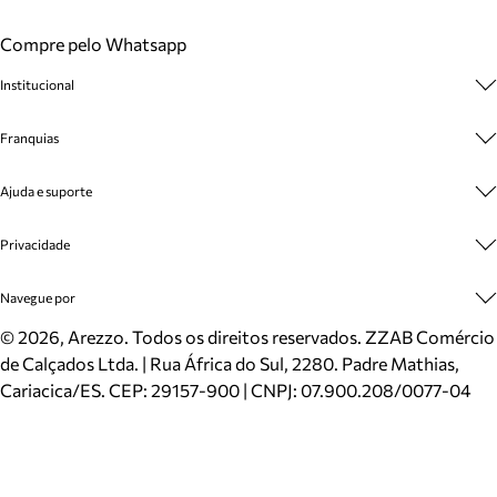
Compre pelo Whatsapp
Institucional
Sobre A Marca
Franquias
Cashback
Trabalhe Conosco
Multimarcas
Ajuda e suporte
Venda Corporativa
Plano de Negócio
Sustentabilidade
Seja Franqueado
Central de Atendimento
Privacidade
Mapa do Site
Cadastro
Benefícios
Entrega
Termos de Uso
Navegue por
Inverno
Meus Pedidos
Politica e Privacidade
Mundo Arezzo
Trocas e Devoluções
Sapatos
©
2026
, Arezzo. Todos os direitos reservados.
ZZAB Comércio
Cartão Presente
Bolsas
de Calçados Ltda. | Rua África do Sul, 2280. Padre Mathias,
Localizador de lojas
Scarpins
Cariacica/ES. CEP: 29157-900 | CNPJ: 07.900.208/0077-04
Sapatilhas
Mocassins
Tênis
Sandálias