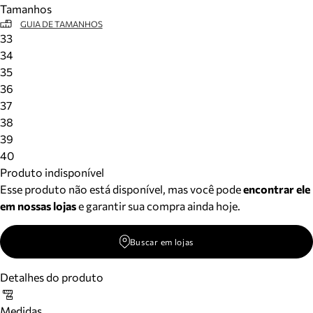
Tamanhos
Meus pedidos
GUIA DE TAMANHOS
Acompanhe seus pedidos e solicite devoluções.
33
34
35
36
37
38
39
40
Produto indisponível
Esse produto não está disponível, mas você pode
encontrar ele
em nossas lojas
e garantir sua compra ainda hoje.
Buscar em lojas
Detalhes do produto
Medidas