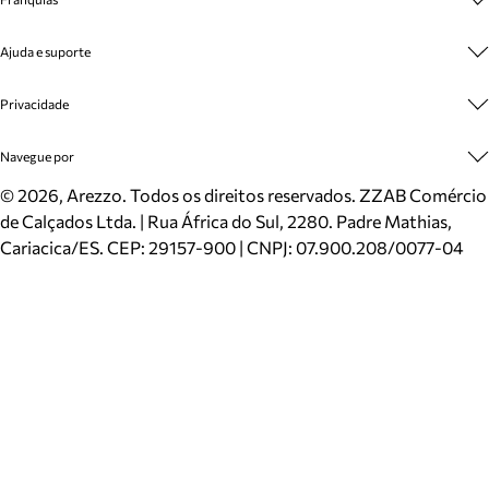
Cashback
Trabalhe Conosco
Multimarcas
Ajuda e suporte
Venda Corporativa
Plano de Negócio
Sustentabilidade
Seja Franqueado
Central de Atendimento
Privacidade
Mapa do Site
Cadastro
Benefícios
Entrega
Termos de Uso
Navegue por
Inverno
Meus Pedidos
Politica e Privacidade
Mundo Arezzo
Trocas e Devoluções
Sapatos
©
2026
, Arezzo. Todos os direitos reservados.
ZZAB Comércio
Cartão Presente
Bolsas
de Calçados Ltda. | Rua África do Sul, 2280. Padre Mathias,
Localizador de lojas
Scarpins
Cariacica/ES. CEP: 29157-900 | CNPJ: 07.900.208/0077-04
Sapatilhas
Mocassins
Tênis
Sandálias
Mules
Rasteiras