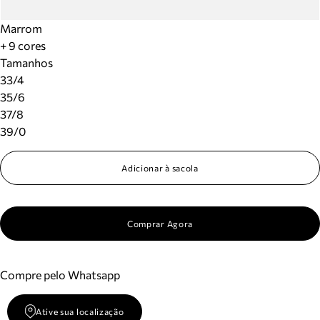
Marrom
+ 9 cores
Tamanhos
33/4
35/6
37/8
39/0
Adicionar à sacola
Comprar Agora
Compre pelo Whatsapp
Ative sua localização