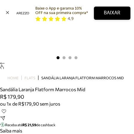
Baixe o App e garanta 10% 
BAIXAR
OFF na sua primeira compra* 
4,9
Arezzo
Favoritos
categorias sugeridas
Buscar produtos
Bota
Papete
Scarpin
Mocassim
Bolsa
HOME
FLATS
SANDÁLIA LARANJA FLATFORM MARROCOS MID
Sapatilha
Sandália Laranja Flatform Marrocos Mid
Tamanco
R$ 179,90
Tênis
ou 1x de R$179,90 sem juros
Mule
Rasteira
Precisa de ajuda?
Tire dúvidas sobre pedidos, devoluções e mais.
Receba até
R$ 21,59
de cashback
Saiba mais