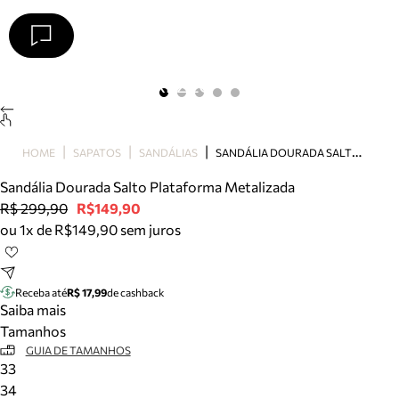
Arezzo
Favoritos
categorias sugeridas
Buscar produtos
Bota
S
ANDÁLIA DOURADA SALTO PLATAFORMA METALIZADA
HOME
SAPATOS
SANDÁLIAS
Papete
Scarpin
Sandália Dourada Salto Plataforma Metalizada
Mocassim
R$ 299,90
R$149,90
Bolsa
ou 1x de R$149,90 sem juros
Sapatilha
Tamanco
Tênis
Receba até
R$ 17,99
de cashback
Mule
Saiba mais
Rasteira
Tamanhos
Precisa de ajuda?
GUIA DE TAMANHOS
33
Tire dúvidas sobre pedidos, devoluções e mais.
34