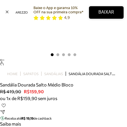
Baixe o App e garanta 10% 
BAIXAR
OFF na sua primeira compra* 
4,9
Arezzo
Favoritos
categorias sugeridas
Buscar produtos
Bota
Papete
Scarpin
Mocassim
Bolsa
S
ANDÁLIA DOURADA SALTO MÉDIO BLOCO
HOME
SAPATOS
SANDÁLIAS
Sapatilha
Sandália Dourada Salto Médio Bloco
Tamanco
R$ 419,90
R$159,90
Tênis
ou 1x de R$159,90 sem juros
Mule
Rasteira
Precisa de ajuda?
Tire dúvidas sobre pedidos, devoluções e mais.
Receba até
R$ 19,19
de cashback
Saiba mais