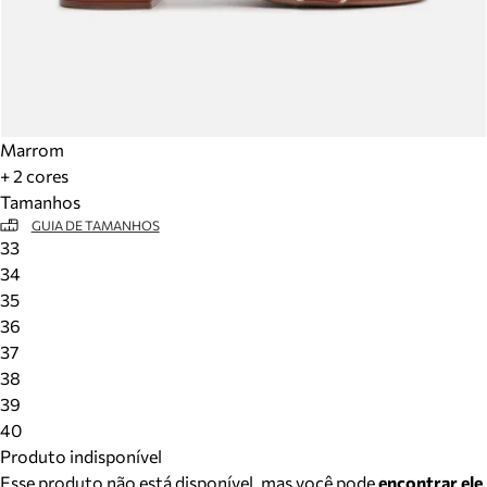
Marrom
+ 2 cores
Tamanhos
GUIA DE TAMANHOS
33
34
35
36
37
38
39
40
Produto indisponível
Esse produto não está disponível, mas você pode
encontrar ele