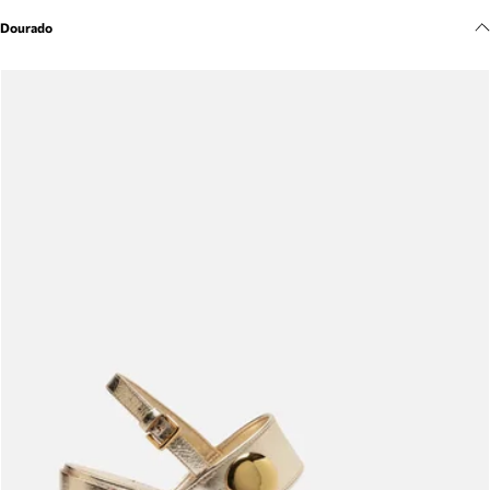
Meus pedidos
Dourado
Acompanhe seus pedidos e solicite devoluções.