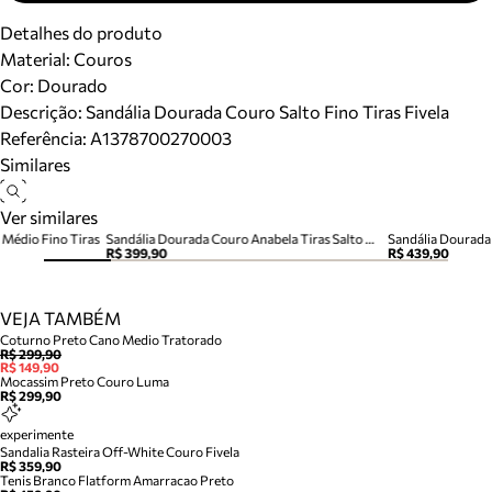
Detalhes do produto
Material
:
Couros
Cor
:
Dourado
Descrição:
Sandália Dourada Couro Salto Fino Tiras Fivela
Referência:
A1378700270003
Similares
Ver similares
 Médio Fino Tiras
Sandália Dourada Couro Anabela Tiras Salto Médio
Sandália Dourada 
R$ 399,90
R$ 439,90
VEJA TAMBÉM
Coturno Preto Cano Medio Tratorado
R$ 299,90
R$ 149,90
Mocassim Preto Couro Luma
R$ 299,90
experimente
Sandalia Rasteira Off-White Couro Fivela
R$ 359,90
Tenis Branco Flatform Amarracao Preto