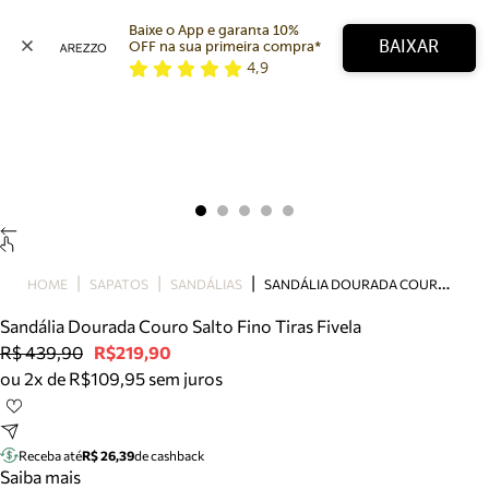
Baixe o App e garanta 10% 
BAIXAR
OFF na sua primeira compra* 
4,9
Arezzo
Favoritos
categorias sugeridas
Buscar produtos
Bota
Papete
Scarpin
Mocassim
Bolsa
S
ANDÁLIA DOURADA COURO SALTO FINO TIRAS FIVELA
HOME
SAPATOS
SANDÁLIAS
Sapatilha
Sandália Dourada Couro Salto Fino Tiras Fivela
Tamanco
R$ 439,90
R$219,90
Tênis
ou 2x de R$109,95 sem juros
Mule
Rasteira
Precisa de ajuda?
Tire dúvidas sobre pedidos, devoluções e mais.
Receba até
R$ 26,39
de cashback
Saiba mais