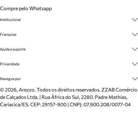
Compre pelo Whatsapp
Institucional
Sobre A Marca
Franquias
Cashback
Trabalhe Conosco
Multimarcas
Ajuda e suporte
Venda Corporativa
Plano de Negócio
Sustentabilidade
Seja Franqueado
Central de Atendimento
Privacidade
Mapa do Site
Cadastro
Benefícios
Entrega
Termos de Uso
Navegue por
Inverno
Meus Pedidos
Politica e Privacidade
Mundo Arezzo
Trocas e Devoluções
Sapatos
©
2026
, Arezzo. Todos os direitos reservados.
ZZAB Comércio
Cartão Presente
Bolsas
de Calçados Ltda. | Rua África do Sul, 2280. Padre Mathias,
Localizador de lojas
Scarpins
Cariacica/ES. CEP: 29157-900 | CNPJ: 07.900.208/0077-04
Sapatilhas
Mocassins
Tênis
Sandálias