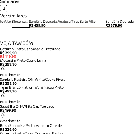
Similares
Ver similares
Sandália Metalizada Couro Salto Alto Bloco Isabelli
Sandália Dourada Anabela Tiras Salto Alto
Sandália Dourada 
R$ 439,90
R$ 379,90
VEJA TAMBÉM
Coturno Preto Cano Medio Tratorado
R$ 299,90
R$ 149,90
Mocassim Preto Couro Luma
R$ 299,90
experimente
Sandalia Rasteira Off-White Couro Fivela
R$ 359,90
Tenis Branco Flatform Amarracao Preto
R$ 459,90
experimente
Sapatilha Off-White Cap Toe Laco
R$ 199,90
experimente
Bolsa Shopping Preto Mercato Grande
R$ 329,90
Coturno Preto Couro Tratorado Basico