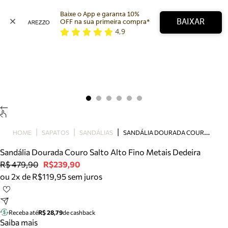
Baixe o App e garanta 10% 
BAIXAR
OFF na sua primeira compra* 
4,9
Arezzo
Favoritos
categorias sugeridas
Buscar produtos
Bota
Papete
Scarpin
Mocassim
Bolsa
S
ANDÁLIA DOURADA COURO SALTO ALTO FINO METAIS DEDEIRA
HOME
SAPATOS
SANDÁLIAS
Sapatilha
Sandália Dourada Couro Salto Alto Fino Metais Dedeira
Tamanco
R$ 479,90
R$239,90
Tênis
ou 2x de R$119,95 sem juros
Mule
Rasteira
Precisa de ajuda?
Tire dúvidas sobre pedidos, devoluções e mais.
Receba até
R$ 28,79
de cashback
Saiba mais