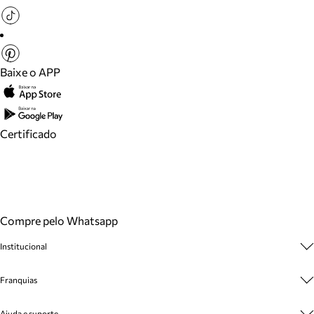
Baixe o APP
Certificado
Compre pelo Whatsapp
Institucional
Sobre A Marca
Franquias
Cashback
Trabalhe Conosco
Multimarcas
Ajuda e suporte