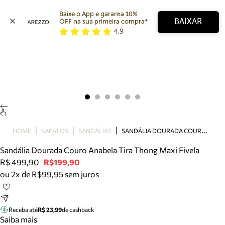
Baixe o App e garanta 10% 
BAIXAR
OFF na sua primeira compra* 
4,9
Arezzo
Favoritos
categorias sugeridas
Buscar produtos
Bota
Papete
Scarpin
Mocassim
Bolsa
S
ANDÁLIA DOURADA COURO ANABELA TIRA THONG MAXI FIVELA
HOME
SAPATOS
SANDÁLIAS
Sapatilha
Sandália Dourada Couro Anabela Tira Thong Maxi Fivela
Tamanco
R$ 499,90
R$199,90
Tênis
ou 2x de R$99,95 sem juros
Mule
Rasteira
Precisa de ajuda?
Tire dúvidas sobre pedidos, devoluções e mais.
Receba até
R$ 23,99
de cashback
Saiba mais