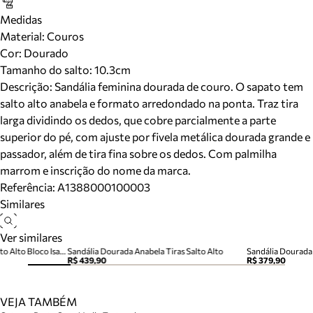
Medidas
Material
:
Couros
Cor
:
Dourado
Tamanho do salto:
10.3cm
Descrição:
Sandália feminina dourada de couro. O sapato tem
salto alto anabela e formato arredondado na ponta. Traz tira
larga dividindo os dedos, que cobre parcialmente a parte
superior do pé, com ajuste por fivela metálica dourada grande e
passador, além de tira fina sobre os dedos. Com palmilha
marrom e inscrição do nome da marca.
Referência:
A1388000100003
Similares
Ver similares
Sandália Metalizada Couro Salto Alto Bloco Isabelli
Sandália Dourada Anabela Tiras Salto Alto
Sandália Dourada 
R$ 439,90
R$ 379,90
VEJA TAMBÉM