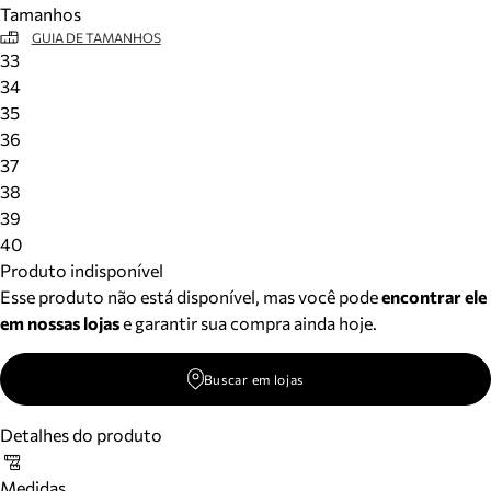
Tamanhos
Meus pedidos
GUIA DE TAMANHOS
Acompanhe seus pedidos e solicite devoluções.
33
34
35
36
37
38
39
40
Produto indisponível
Esse produto não está disponível, mas você pode
encontrar ele
em nossas lojas
e garantir sua compra ainda hoje.
Buscar em lojas
Detalhes do produto
Medidas