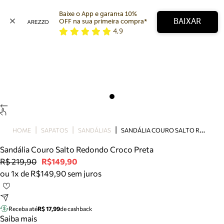
Baixe o App e garanta 10% 
BAIXAR
OFF na sua primeira compra* 
4,9
Arezzo
Favoritos
categorias sugeridas
Buscar produtos
Bota
Papete
Scarpin
Mocassim
Bolsa
S
ANDÁLIA COURO SALTO REDONDO CROCO PRETA
HOME
SAPATOS
SANDÁLIAS
Sapatilha
Sandália Couro Salto Redondo Croco Preta
Tamanco
R$ 219,90
R$149,90
Tênis
ou 1x de R$149,90 sem juros
Mule
Rasteira
Precisa de ajuda?
Tire dúvidas sobre pedidos, devoluções e mais.
Receba até
R$ 17,99
de cashback
Saiba mais