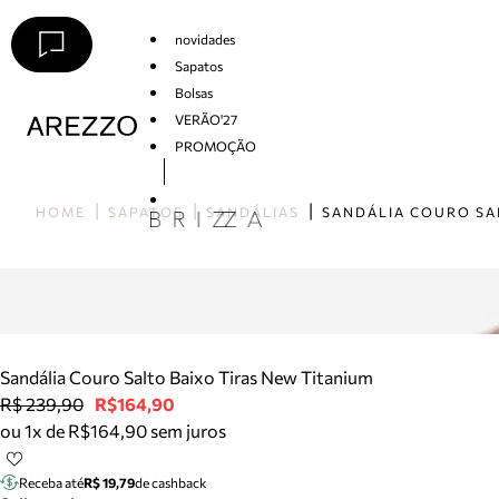
novidades
Sapatos
Bolsas
VERÃO'27
PROMOÇÃO
Arezzo
HOME
SAPATOS
SANDÁLIAS
Sandália Couro Salto Baixo Tiras New Titanium
R$ 239,90
R$164,90
ou 1x de R$164,90 sem juros
Receba até
R$ 19,79
de cashback