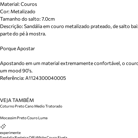
Material
:
Couros
Cor
:
Metalizado
Tamanho do salto:
7.0cm
Descrição:
Sandália em couro metalizado prateado, de salto bai
parte do pé à mostra.
Porque Apostar
Apostando em um material extremamente confortável, o couro so
um mood 90's.
Referência:
A1124300040005
VEJA TAMBÉM
Coturno Preto Cano Medio Tratorado
Mocassim Preto Couro Luma
experimente
Sandalia Rasteira Off-White Couro Fivela