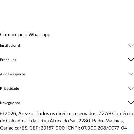
Compre pelo Whatsapp
Institucional
Sobre A Marca
Franquias
Cashback
Trabalhe Conosco
Multimarcas
Ajuda e suporte
Venda Corporativa
Plano de Negócio
Sustentabilidade
Seja Franqueado
Central de Atendimento
Privacidade
Mapa do Site
Cadastro
Benefícios
Entrega
Termos de Uso
Navegue por
Inverno
Meus Pedidos
Politica e Privacidade
Mundo Arezzo
Trocas e Devoluções
Sapatos
©
2026
, Arezzo. Todos os direitos reservados.
ZZAB Comércio
Cartão Presente
Bolsas
de Calçados Ltda. | Rua África do Sul, 2280. Padre Mathias,
Localizador de lojas
Scarpins
Cariacica/ES. CEP: 29157-900 | CNPJ: 07.900.208/0077-04