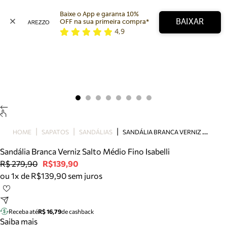
Baixe o App e garanta 10% 
BAIXAR
OFF na sua primeira compra* 
4,9
Arezzo
Favoritos
categorias sugeridas
Buscar produtos
Bota
Papete
Scarpin
Mocassim
Bolsa
S
ANDÁLIA BRANCA VERNIZ SALTO MÉDIO FINO ISABELLI
HOME
SAPATOS
SANDÁLIAS
Sapatilha
Sandália Branca Verniz Salto Médio Fino Isabelli
Tamanco
R$ 279,90
R$139,90
Tênis
ou 1x de R$139,90 sem juros
Mule
Rasteira
Precisa de ajuda?
Tire dúvidas sobre pedidos, devoluções e mais.
Receba até
R$ 16,79
de cashback
Saiba mais