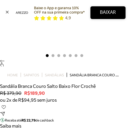
Baixe o App e garanta 10% 
BAIXAR
OFF na sua primeira compra* 
4,9
Arezzo
Favoritos
categorias sugeridas
Buscar produtos
Bota
Papete
Scarpin
Mocassim
Bolsa
S
ANDÁLIA BRANCA COURO SALTO BAIXO FLOR CROCHÊ
HOME
SAPATOS
SANDÁLIAS
Sapatilha
Sandália Branca Couro Salto Baixo Flor Crochê
Tamanco
R$ 379,90
R$189,90
Tênis
ou 2x de R$94,95 sem juros
Mule
Rasteira
Precisa de ajuda?
Tire dúvidas sobre pedidos, devoluções e mais.
Receba até
R$ 22,79
de cashback
Saiba mais