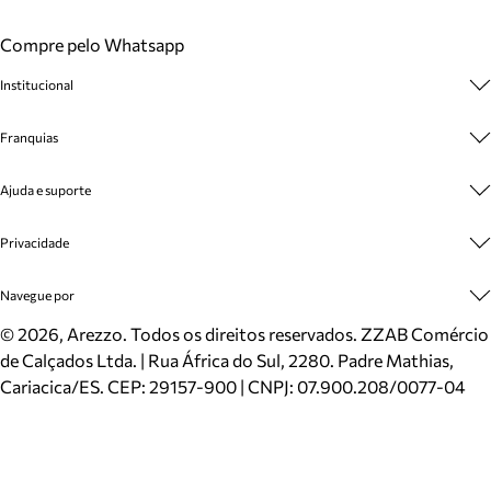
Compre pelo Whatsapp
Institucional
Sobre A Marca
Franquias
Cashback
Trabalhe Conosco
Multimarcas
Ajuda e suporte
Venda Corporativa
Plano de Negócio
Sustentabilidade
Seja Franqueado
Central de Atendimento
Privacidade
Mapa do Site
Cadastro
Benefícios
Entrega
Termos de Uso
Navegue por
Inverno
Meus Pedidos
Politica e Privacidade
Mundo Arezzo
Trocas e Devoluções
Sapatos
©
2026
, Arezzo. Todos os direitos reservados.
ZZAB Comércio
Cartão Presente
Bolsas
de Calçados Ltda. | Rua África do Sul, 2280. Padre Mathias,
Localizador de lojas
Scarpins
Cariacica/ES. CEP: 29157-900 | CNPJ: 07.900.208/0077-04
Sapatilhas
Mocassins
Tênis