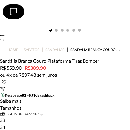
Arezzo
Favoritos
categorias sugeridas
Buscar produtos
Bota
S
ANDÁLIA BRANCA COURO PLATAFORMA TIRAS BOMBER
HOME
SAPATOS
SANDÁLIAS
Papete
Scarpin
Sandália Branca Couro Plataforma Tiras Bomber
Mocassim
R$ 559,90
R$389,90
Bolsa
ou 4x de R$97,48 sem juros
Sapatilha
Tamanco
Tênis
Receba até
R$ 46,79
de cashback
Mule
Saiba mais
Rasteira
Tamanhos
Precisa de ajuda?
GUIA DE TAMANHOS
33
Tire dúvidas sobre pedidos, devoluções e mais.
34