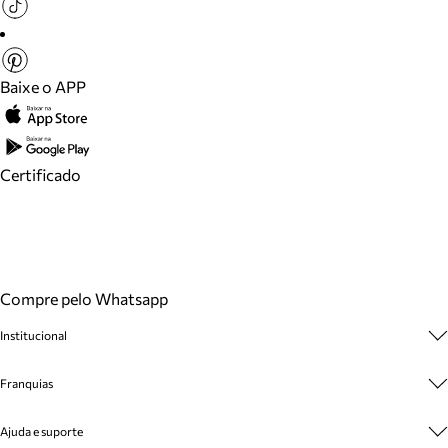
Baixe o APP
Certificado
Compre pelo Whatsapp
Institucional
Sobre A Marca
Franquias
Cashback
Trabalhe Conosco
Multimarcas
Ajuda e suporte
Venda Corporativa
Plano de Negócio