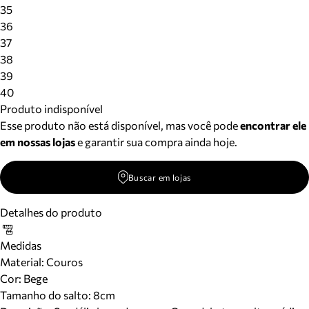
Meus pedidos
35
Acompanhe seus pedidos e solicite devoluções.
36
37
38
39
40
Produto indisponível
Esse produto não está disponível, mas você pode
encontrar ele
em nossas lojas
e garantir sua compra ainda hoje.
Buscar em lojas
Detalhes do produto
Medidas
Material
:
Couros
Cor
:
Bege
Tamanho do salto:
8cm