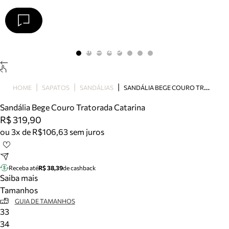
Arezzo
Favoritos
categorias sugeridas
Buscar produtos
Bota
S
ANDÁLIA BEGE COURO TRATORADA CATARINA
HOME
SAPATOS
SANDÁLIAS
Papete
Scarpin
Sandália Bege Couro Tratorada Catarina
Mocassim
R$ 319,90
Bolsa
ou 3x de R$106,63 sem juros
Sapatilha
Tamanco
Tênis
Receba até
R$ 38,39
de cashback
Mule
Saiba mais
Rasteira
Tamanhos
Precisa de ajuda?
GUIA DE TAMANHOS
33
Tire dúvidas sobre pedidos, devoluções e mais.
34