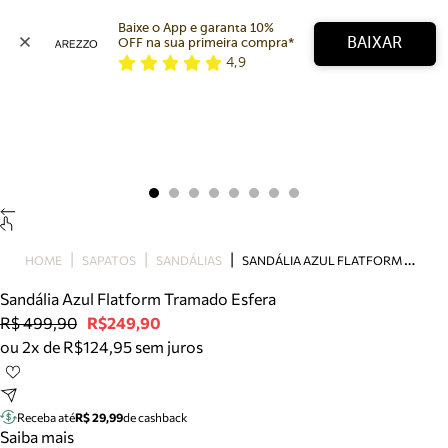
Baixe o App e garanta 10% 
BAIXAR
OFF na sua primeira compra* 
4,9
Arezzo
Favoritos
categorias sugeridas
Buscar produtos
Bota
Papete
Scarpin
Mocassim
Bolsa
S
ANDÁLIA AZUL FLATFORM TRAMADO ESFERA
HOME
SAPATOS
SANDÁLIAS
Sapatilha
Sandália Azul Flatform Tramado Esfera
Tamanco
R$ 499,90
R$249,90
Tênis
ou 2x de R$124,95 sem juros
Mule
Rasteira
Precisa de ajuda?
Tire dúvidas sobre pedidos, devoluções e mais.
Receba até
R$ 29,99
de cashback
Saiba mais