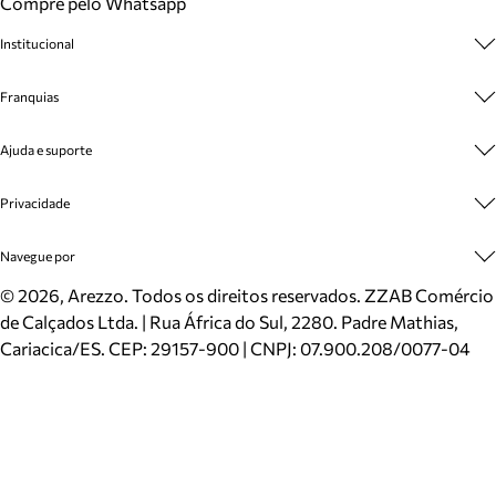
Compre pelo Whatsapp
Institucional
Sobre A Marca
Franquias
Cashback
Trabalhe Conosco
Multimarcas
Ajuda e suporte
Venda Corporativa
Plano de Negócio
Sustentabilidade
Seja Franqueado
Central de Atendimento
Privacidade
Mapa do Site
Cadastro
Benefícios
Entrega
Termos de Uso
Navegue por
Inverno
Meus Pedidos
Politica e Privacidade
Mundo Arezzo
Trocas e Devoluções
Sapatos
©
2026
, Arezzo. Todos os direitos reservados.
ZZAB Comércio
Cartão Presente
Bolsas
de Calçados Ltda. | Rua África do Sul, 2280. Padre Mathias,
Localizador de lojas
Scarpins
Cariacica/ES. CEP: 29157-900 | CNPJ: 07.900.208/0077-04
Sapatilhas
Mocassins
Tênis
Sandálias
Mules