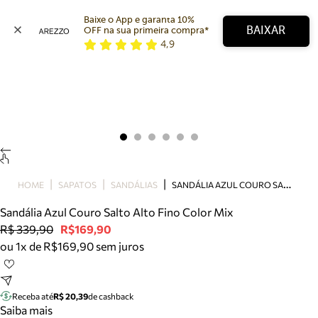
Baixe o App e garanta 10% 
BAIXAR
OFF na sua primeira compra* 
4,9
Arezzo
Favoritos
categorias sugeridas
Buscar produtos
Bota
Papete
Scarpin
Mocassim
Bolsa
S
ANDÁLIA AZUL COURO SALTO ALTO FINO COLOR MIX
HOME
SAPATOS
SANDÁLIAS
Sapatilha
Sandália Azul Couro Salto Alto Fino Color Mix
Tamanco
R$ 339,90
R$169,90
Tênis
ou 1x de R$169,90 sem juros
Mule
Rasteira
Precisa de ajuda?
Tire dúvidas sobre pedidos, devoluções e mais.
Receba até
R$ 20,39
de cashback
Saiba mais